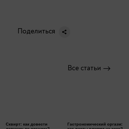
Поделиться
Все статьи
Сквирт: как довести
Гастрономический оргазм:
девушку до оргазма?
как диеты влияют на секс?