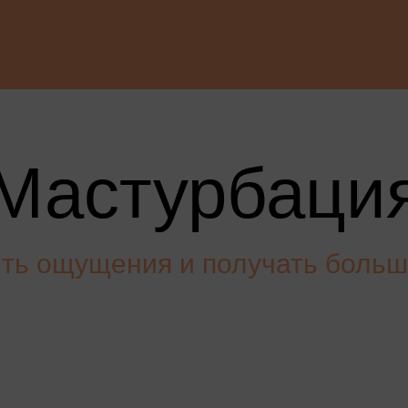
Мастурбаци
ить ощущения и получать больш