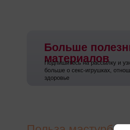
Больше полез
материалов
Подпишитесь на рассылку и уз
больше о секс-игрушках, отно
здоровье
Польза мастурбац