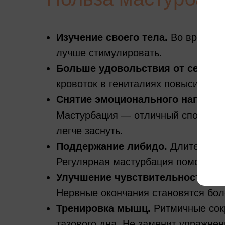
Изучение своего тела.
Во время м
лучше стимулировать.
Больше удовольствия от секса.
кровоток в гениталиях повысит ощ
Снятие эмоционального напряже
Мастурбация — отличный способ сн
легче заснуть.
Поддержание либидо.
Длительное
Регулярная мастурбация помогает п
Улучшение чувствительности.
Ре
Нервные окончания становятся бол
Тренировка мышц.
Ритмичные со
тазового дна. Не заменит упражнен