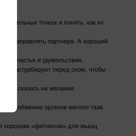
твительных точках и понять, как их
очно направлять партнера. А хороший
нов счастья и удовольствия.
гие мастурбируют перед сном, чтобы
тивно сказать на желании.
у.
ровоснабжению органов малого таза.
ся хорошим «фитнесом» для мышц