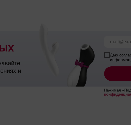
ных
Даю согла
информаци
навайте
шениях и
Нажимая
«
Под
конфиденциа
ии